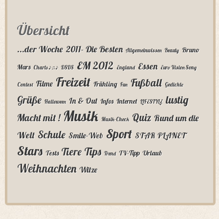
Übersicht
...der Woche
2011- Die Besten
Bruno
Allgemeinwissen
Beauty
EM 2012
Essen
Mars
Charts ♪♫♪
DSDS
England
Euro Vision Song
Freizeit
Fußball
Filme
Frühling
Contest
Fun
Gedichte
lustig
Grüße
In & Out
Infos
Internet
Halloween
LIFESTYLE
Musik
Quiz
Macht mit !
Rund um die
Musik-Check
Sport
Schule
Welt
Smile-Web
STAR PLANET
Stars
Tips
Tiere
Tests
TV-Tipp
Urlaub
Trend
Weihnachten
Witze